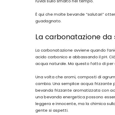
ruvidi sullo smalto nel tempo.
È qui che molte bevande “salutari” ott
guadagnato.
La carbonatazione da 
La carbonatazione avviene quando l’anid
acido carbonico e abbassando il pH. Ciò
acqua naturale. Ma questo fatto di per s
Una volta che aromi, composti di agrumi
cambia. Una semplice acqua frizzante p
bevanda frizzante aromatizzata con acid
una bevanda energetica possono essere
leggera e innocente, ma la chimica sull
gente si aspetti.