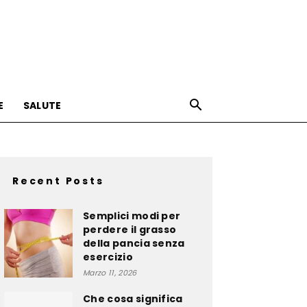
E
SALUTE
Recent Posts
Semplici modi per
perdere il grasso
della pancia senza
esercizio
Marzo 11, 2026
Che cosa significa