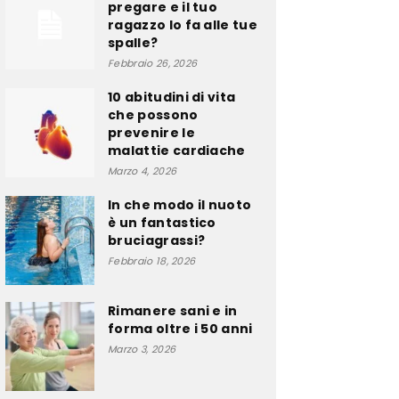
pregare e il tuo
ragazzo lo fa alle tue
spalle?
Febbraio 26, 2026
10 abitudini di vita
che possono
prevenire le
malattie cardiache
Marzo 4, 2026
In che modo il nuoto
è un fantastico
bruciagrassi?
Febbraio 18, 2026
Rimanere sani e in
forma oltre i 50 anni
Marzo 3, 2026