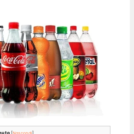
nuto
[
Nascondi
]