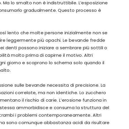
 Ma lo smalto non è indistruttibile. L’esposizione
e consumarlo gradualmente. Questo processo è
è così lento che molte persone inizialmente non se
ire leggermente più opachi. Le bevande fredde
ei denti possono iniziare a sembrare più sottili o
ilità molto prima di capirne il motivo. Altri
ni giorno e scoprono lo schema solo quando il
malto.
ssione sulle bevande necessita di precisione. La
sazioni correlate, ma non identiche. Lo zucchero
entano il rischio di carie. L’erosione funziona in
a stessa ammorbidisce e consuma la struttura del
rambi i problemi contemporaneamente. Altri
ma sono comunque abbastanza acidi da risultare