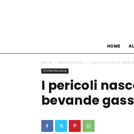
HOME
A
Home
Alimentazione
I pericoli nascosti delle
Alimentazione
I pericoli nasc
bevande gass