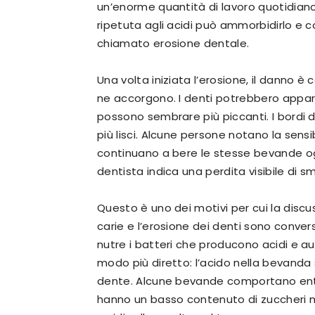
un’enorme quantità di lavoro quotidiano.
ripetuta agli acidi può ammorbidirlo 
chiamato erosione dentale.
Una volta iniziata l’erosione, il danno 
ne accorgono. I denti potrebbero appar
possono sembrare più piccanti. I bordi d
più lisci. Alcune persone notano la sensib
continuano a bere le stesse bevande og
dentista indica una perdita visibile di s
Questo è uno dei motivi per cui la discu
carie e l’erosione dei denti sono conver
nutre i batteri che producono acidi e aum
modo più diretto: l’acido nella bevand
dente. Alcune bevande comportano ent
hanno un basso contenuto di zuccheri 