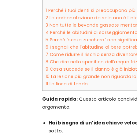
1
Perché i tuoi denti si preoccupano più 
2
La carbonatazione da sola non è l’in
3
Non tutte le bevande gassate meritan
4
Perché le abitudini di sorseggiament
5
Perché “senza zucchero” non significa
6
I segnali che l’abitudine al bere potre
7
Come ridurre il rischio senza diventare 
8
Che dire nello specifico dell’acqua fr
9
Cosa succede se il danno è già inizia
10
La lezione più grande non riguarda l
11
La linea di fondo
Guida rapida:
Questo articolo condivid
argomento.
Hai bisogno di un’idea chiave vel
sotto.