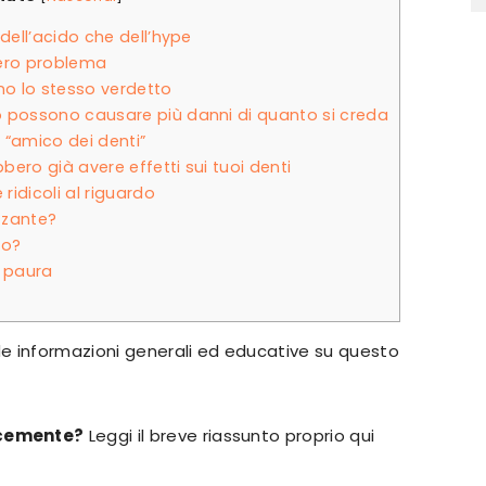
dell’acido che dell’hype
tero problema
o lo stesso verdetto
o possono causare più danni di quanto si creda
 “amico dei denti”
bbero già avere effetti sui tuoi denti
ridicoli al riguardo
izzante?
to?
a paura
e informazioni generali ed educative su questo
ocemente?
Leggi il breve riassunto proprio qui