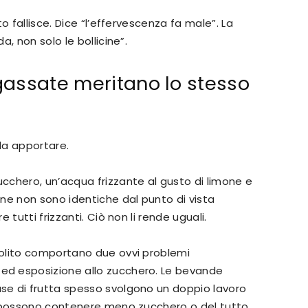
o fallisce. Dice “l’effervescenza fa male”. La
, non solo le bollicine”.
gassate meritano lo stesso
da apportare.
cchero, un’acqua frizzante al gusto di limone e
ne non sono identiche dal punto di vista
tutti frizzanti. Ciò non li rende uguali.
olito comportano due ovvi problemi
d esposizione allo zucchero. Le bevande
e di frutta spesso svolgono un doppio lavoro
e possono contenere meno zucchero o del tutto