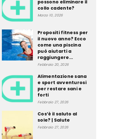
possono eliminare il
collo cadente?
Marzo 10, 2026
Propositi fitness per
il nuovo anno? Ecco
come una piscina
può aiutarti a
raggiungere...
Febbraio 20, 2026
Alimentazione sana
e sport avventurosi
per restare sani e
forti
Febbraio 27, 2026
Cos’è il saluto al
sole? | Salute
Febbraio 27, 2026