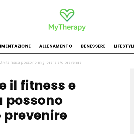
LIMENTAZIONE
ALLENAMENTO
BENESSERE
LIFESTYL
MyTherapy
’attività fisica possono migliorare e/o prevenire
 il fitness e
ica possono
o prevenire