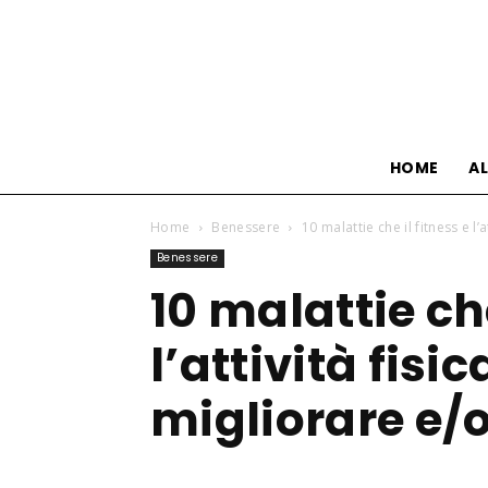
HOME
A
Home
Benessere
10 malattie che il fitness e l
Benessere
10 malattie che
l’attività fis
migliorare e/