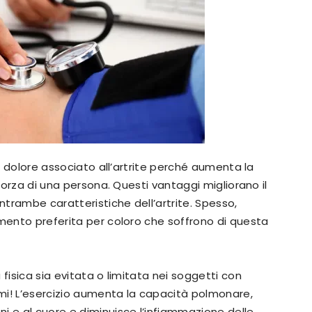
e il dolore associato all’artrite perché aumenta la
la forza di una persona. Questi vantaggi migliorano il
ntrambe caratteristiche dell’artrite. Spesso,
tamento preferita per coloro che soffrono di questa
tà fisica sia evitata o limitata nei soggetti con
omi! L’esercizio aumenta la capacità polmonare,
ni e al cuore e diminuisce l’infiammazione delle