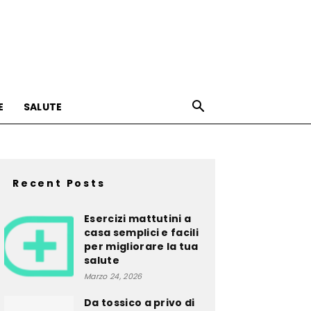
E
SALUTE
Recent Posts
Esercizi mattutini a
casa semplici e facili
per migliorare la tua
salute
Marzo 24, 2026
Da tossico a privo di