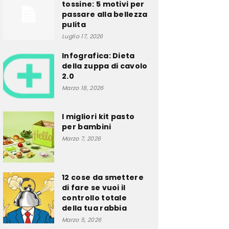
tossine: 5 motivi per
passare alla bellezza
pulita
Luglio 17, 2026
Infografica: Dieta
della zuppa di cavolo
2.0
Marzo 18, 2026
I migliori kit pasto
per bambini
Marzo 7, 2026
12 cose da smettere
di fare se vuoi il
controllo totale
della tua rabbia
Marzo 5, 2026