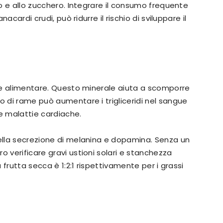
olo e allo zucchero. Integrare il consumo frequente
nacardi crudi, può ridurre il rischio di sviluppare il
rame alimentare. Questo minerale aiuta a scomporre
o di rame può aumentare i trigliceridi nel sangue
 e malattie cardiache.
nella secrezione di melanina e dopamina. Senza un
o verificare gravi ustioni solari e stanchezza
a frutta secca è 1:2:1 rispettivamente per i grassi