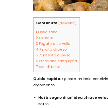
Contenuto
[
Nascondi
]
1
Osso sano
2
Diabete
3
Fegato e cervello
4
Perdita di peso
5
Aumento di peso
6
Pressione sanguigna
7
Mal di testa
Guida rapida:
Questo articolo condivid
argomento.
Hai bisogno di un’idea chiave vel
sotto.