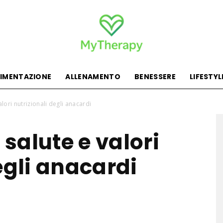
LIMENTAZIONE
ALLENAMENTO
BENESSERE
LIFESTYL
MyTherapy
alori nutrizionali degli anacardi
 salute e valori
egli anacardi