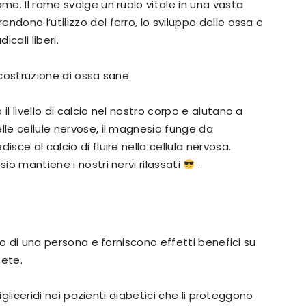
ame. Il rame svolge un ruolo vitale in una vasta
dono l’utilizzo del ferro, lo sviluppo delle ossa e
icali liberi.
 costruzione di ossa sane.
il livello di calcio nel nostro corpo e aiutano a
lle cellule nervose, il magnesio funge da
sce al calcio di fluire nella cellula nervosa.
sio mantiene i nostri nervi rilassati
.
ico di una persona e forniscono effetti benefici su
bete.
trigliceridi nei pazienti diabetici che li proteggono